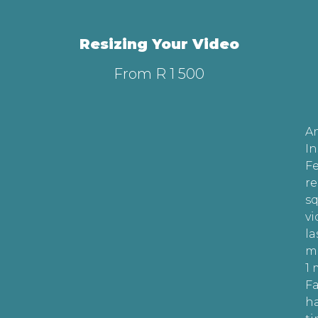
Resizing Your Video
From R 1 500
A
I
F
re
s
vi
la
m
1 
F
h