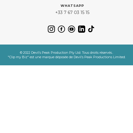
WHATSAPP
+33 7 67 03 15 15
©️ 2022 Devil’s Peak Production Pty Ltd. Tous droits réservés..
"Clip my Biz" est une marque déposée de Devil’s Peak Productions Limited.